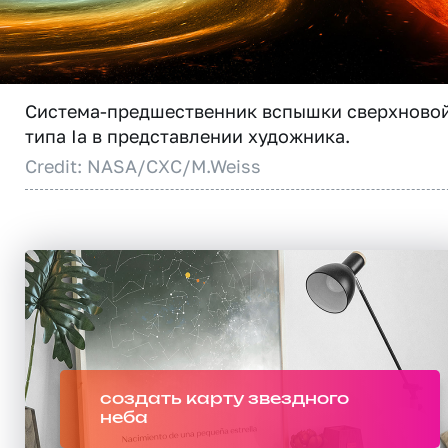
Система-предшественник вспышки сверхново
типа Ia в представлении художника.
Credit: NASA/CXC/M.Weiss
создать карту звездного
неба