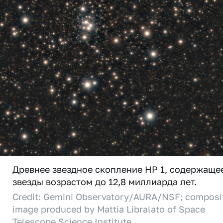
Древнее звездное скопление HP 1, содержаще
звезды возрастом до 12,8 миллиарда лет.
Credit: Gemini Observatory/AURA/NSF; composi
image produced by Mattia Libralato of Space
Telescope Science Institute.