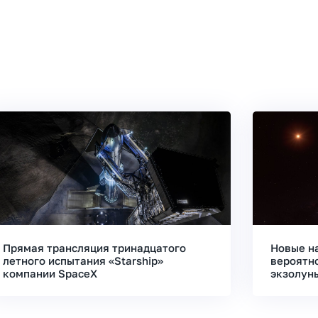
Прямая трансляция тринадцатого
Новые н
летного испытания «Starship»
вероятн
компании SpaceX
экзолун