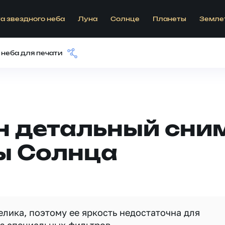
а звездного неба
Луна
Солнце
Планеты
Земле
 неба для печати
н детальный сни
ы Солнца
лика, поэтому ее яркость недостаточна для