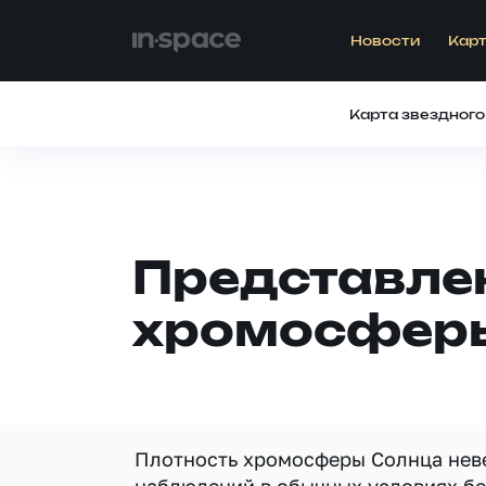
Новости
Карт
Карта звездного
Представле
хромосфер
Плотность хромосферы Солнца неве