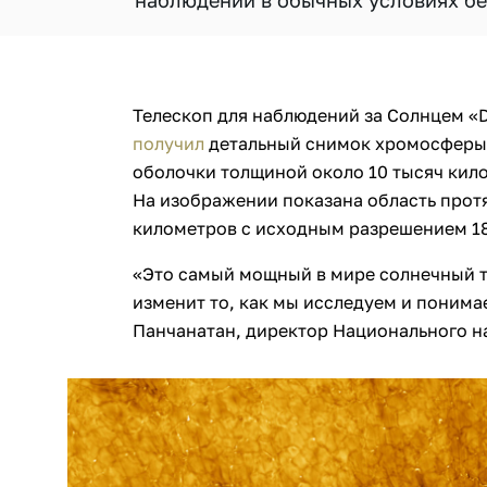
наблюдений в обычных условиях бе
Телескоп для наблюдений за Солнцем «Da
получил
детальный снимок хромосферы 
оболочки толщиной около 10 тысяч кил
На изображении показана область прот
километров с исходным разрешением 18
«Это самый мощный в мире солнечный т
изменит то, как мы исследуем и понима
Панчанатан, директор Национального н