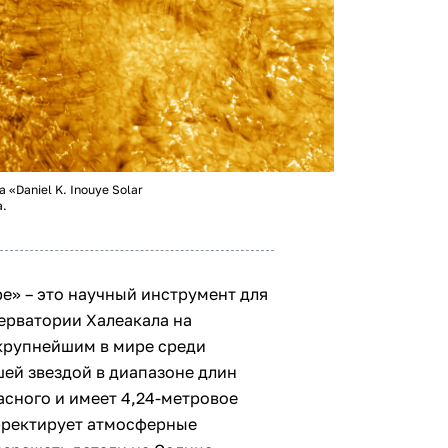
«Daniel K. Inouye Solar
а.
ope» – это научный инструмент для
ерватории Халеакала на
крупнейшим в мире среди
шей звездой в диапазоне длин
асного и имеет 4,24-метровое
орректирует атмосферные