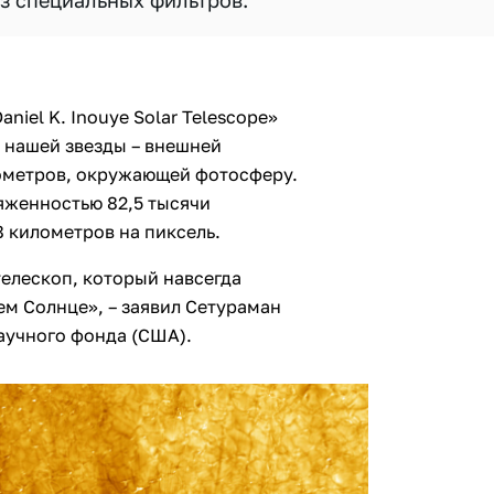
з специальных фильтров.
niel K. Inouye Solar Telescope»
нашей звезды – внешней
ометров, окружающей фотосферу.
яженностью 82,5 тысячи
 километров на пиксель.
елескоп, который навсегда
ем Солнце», – заявил Сетураман
аучного фонда (США).