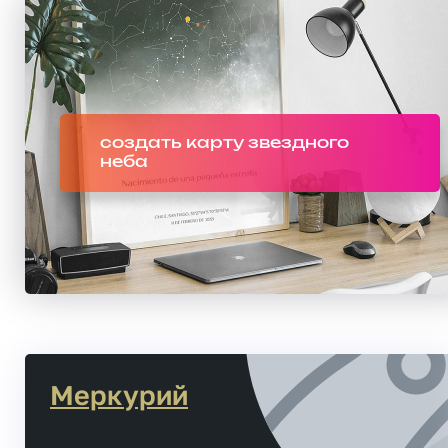
создать карту звездного
неба
Меркурий