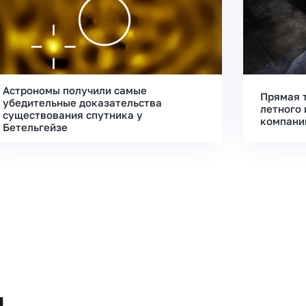
Астрономы получили самые
Прямая 
убедительные доказательства
летного 
существования спутника у
компани
Бетельгейзе
и