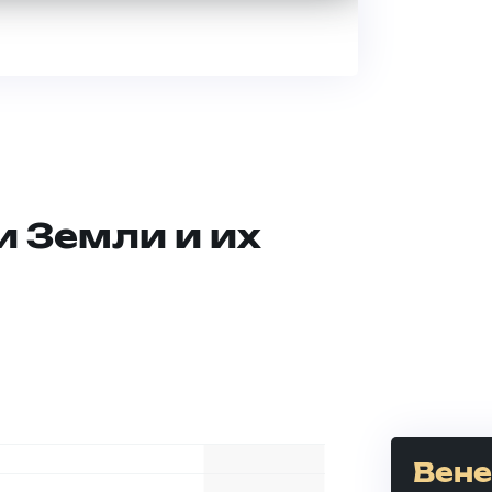
и Земли и их
Вен