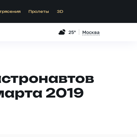
трясения
Пролеты
3D
25°
Москва
астронавтов
марта 2019