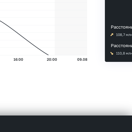
Расстоян
108,7
млн
Расстоян
110,8
млн
16:00
20:00
09.08