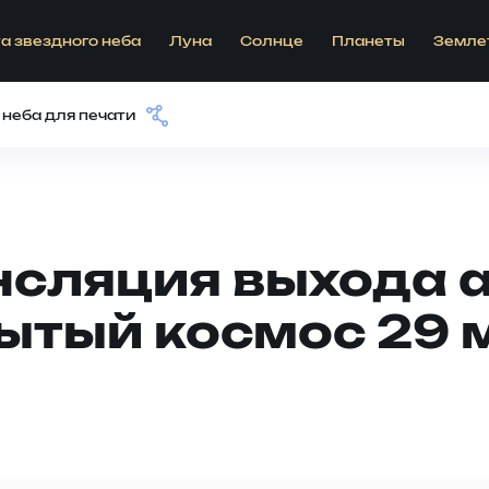
а звездного неба
Луна
Солнце
Планеты
Земле
 неба для печати
нсляция выхода 
ытый космос 29 