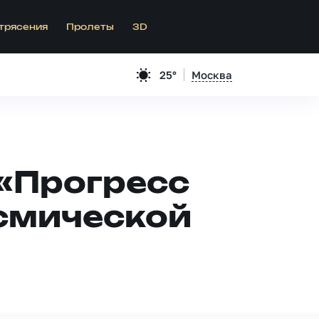
трясения
Пролеты
3D
25°
Москва
«Прогресс
смической