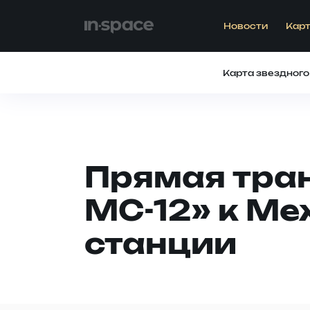
Новости
Карт
Карта звездного
Прямая тра
МС-12» к М
станции