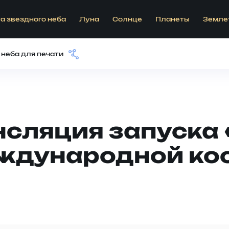
а звездного неба
Луна
Солнце
Планеты
Земле
 неба для печати
нсляция запуска 
еждународной ко