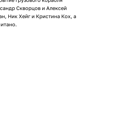
бытие грузового корабля
сандр Скворцов и Алексей
, Ник Хейг и Кристина Кох, а
митано.