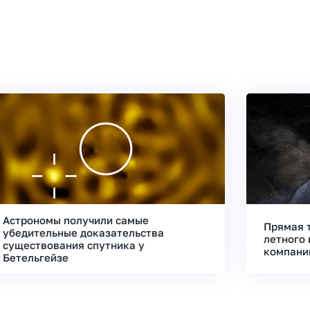
Астрономы получили самые
Прямая 
убедительные доказательства
летного 
существования спутника у
компани
Бетельгейзе