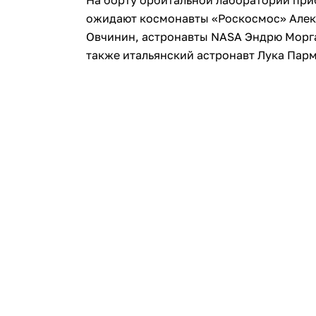
На борту орбитальной лаборатории при
ожидают космонавты «Роскосмос» Алек
Овчинин, астронавты NASA Эндрю Морган
также итальянский астронавт Лука Пар