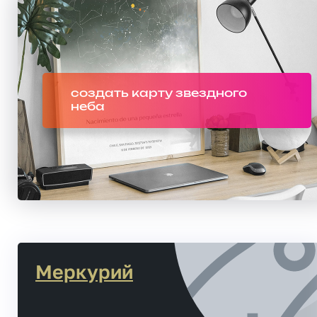
создать карту звездного
неба
Меркурий