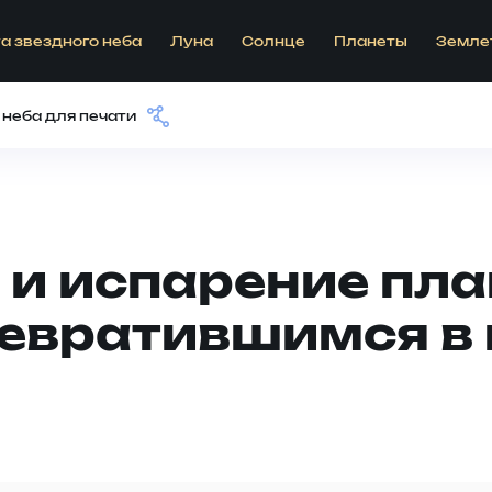
а звездного неба
Луна
Солнце
Планеты
Земле
 неба для печати
и испарение пла
ревратившимся в 