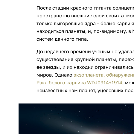
После стадии красного гиганта солнце
пространство внешние слои своих атмос
только выгоревшие ядра – белые карлики
находиться планеты, и, по-видимому, в
систем данного типа.
До недавнего времени ученым не удавал
существования крупной планеты, переж
ее звезды, и их находки ограничивалис
миров. Однако
экзопланета, обнаружен
Рака белого карлика
WDJ
0914+1914
, мо
неизвестных нам планет, уцелевших пос