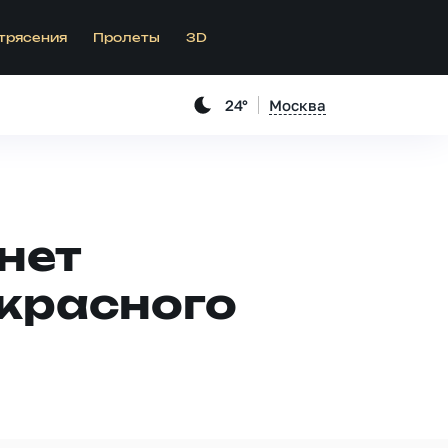
трясения
Пролеты
3D
24°
Москва
нет
красного