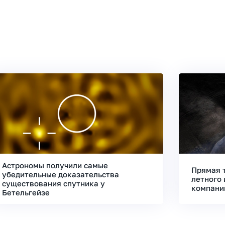
Астрономы получили самые
Прямая 
убедительные доказательства
летного 
существования спутника у
компани
Бетельгейзе