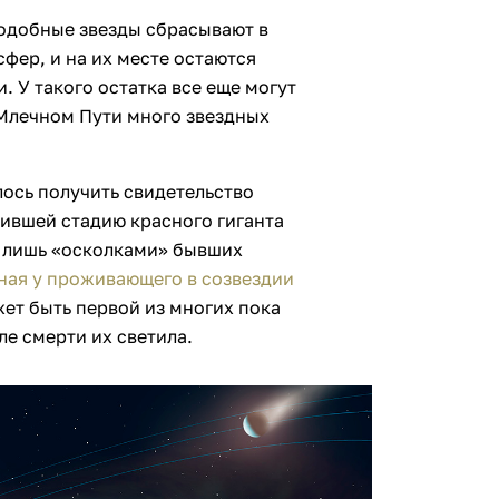
подобные звезды сбрасывают в
фер, и на их месте остаются
. У такого остатка все еще могут
 Млечном Пути много звездных
ось получить свидетельство
ившей стадию красного гиганта
ь лишь «осколками» бывших
ная у проживающего в созвездии
жет быть первой из многих пока
ле смерти их светила.