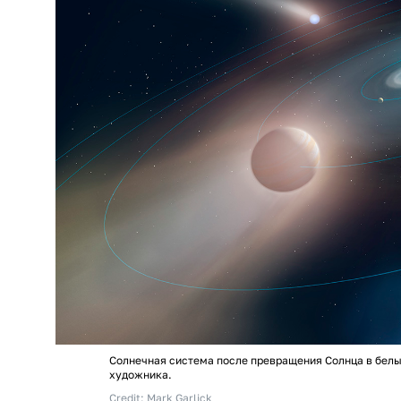
Солнечная система после превращения Солнца в белы
художника.
Credit: Mark Garlick