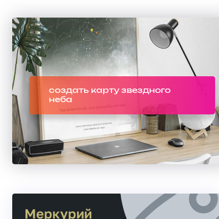
создать карту звездного
неба
Меркурий