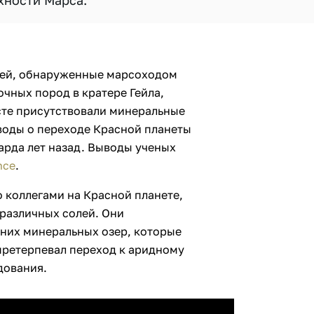
хности Марса.
лей, обнаруженные марсоходом
очных пород в кратере Гейла,
сте присутствовали минеральные
воды о переходе Красной планеты
арда лет назад. Выводы ученых
nce
.
го коллегами на Красной планете,
различных солей. Они
них минеральных озер, которые
претерпевал переход к аридному
дования.