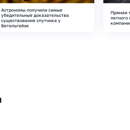
Астрономы получили самые
Прямая 
убедительные доказательства
летного 
существования спутника у
компани
Бетельгейзе
и