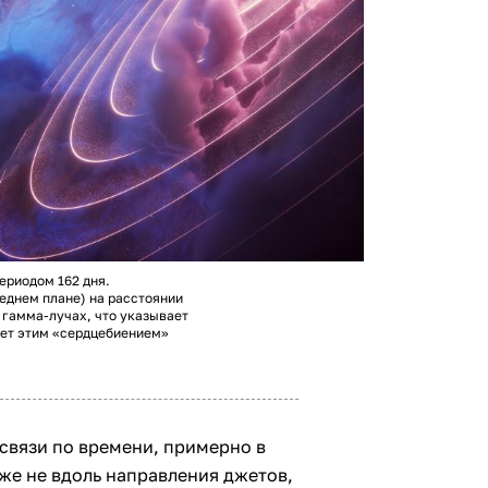
ериодом 162 дня.
реднем плане) на расстоянии
в гамма-лучах, что указывает
яет этим «сердцебиением»
вязи по времени, примерно в
аже не вдоль направления джетов,