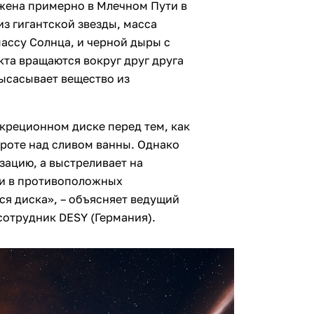
ожена примерно в Млечном Пути в
из гигантской звезды, масса
ассу Солнца, и черной дыры с
кта вращаются вокруг друг друга
высасывает вещество из
креционном диске перед тем, как
ороте над сливом ванны. Однако
изацию, а выстреливает на
ми в противоположных
я диска», – объясняет ведущий
сотрудник DESY (Германия).