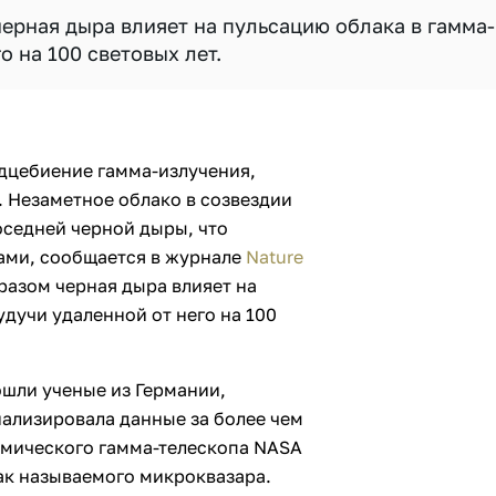
черная дыра влияет на пульсацию облака в гамма-
о на 100 световых лет.
дцебиение гамма-излучения,
. Незаметное облако в созвездии
оседней черной дыры, что
тами, сообщается в журнале
Nature
бразом черная дыра влияет на
удучи удаленной от него на 100
ошли ученые из Германии,
нализировала данные за более чем
смического гамма-телескопа NASA
ак называемого микроквазара.