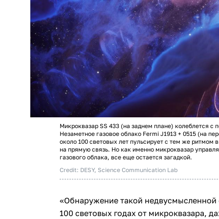
Микроквазар SS 433 (на заднем плане) колеблется с п
Незаметное газовое облако Fermi J1913 + 0515 (на пе
около 100 световых лет пульсирует с тем же ритмом 
на прямую связь. Но как именно микроквазар управл
газового облака, все еще остается загадкой.
Credit: DESY, Science Communication Lab
«Обнаружение такой недвусмысленной с
100 световых годах от микроквазара, д