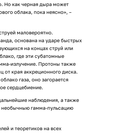
о. Но как черная дыра может
вого облака, пока неясно», –
струей маловероятно.
анда, основана на ударе быстрых
зующихся на концах струй или
блако, где эти субатомные
амма-излучение. Протоны также
иц от края аккреционного диска.
 облако газа, оно загорается
ное сердцебиение.
дальнейшие наблюдения, а также
ю необычныю гамма-пульсацию
лей и теоретиков на всех