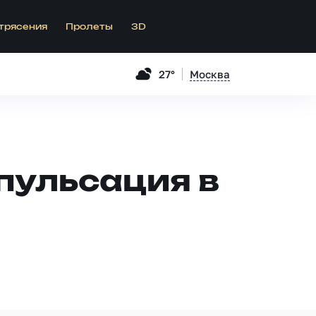
трясения
Пролеты
3D
27°
Москва
пульсация в