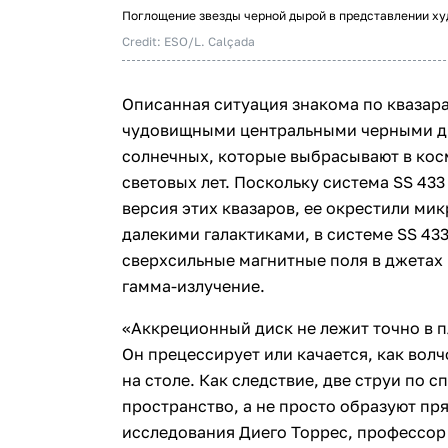
Поглощение звезды черной дырой в представлении х
Credit: ESO/L. Calçada
Описанная ситуация знакома по квазара
чудовищными центральными черными д
солнечных, которые выбрасывают в косм
световых лет. Поскольку система SS 43
версия этих квазаров, ее окрестили мик
далекими галактиками, в системе SS 43
сверхсильные магнитные поля в джетах
гамма-излучение.
«Аккреционный диск не лежит точно в п
Он прецессирует или качается, как вол
на столе. Как следствие, две струи по 
пространство, а не просто образуют пр
исследования Диего Торрес, профессор