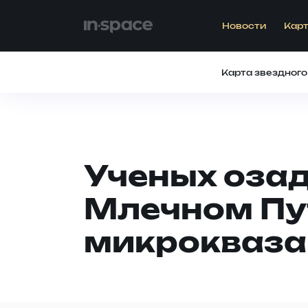
Новости
Карт
Карта звездного
Ученых озад
Млечном Пу
микрокваза