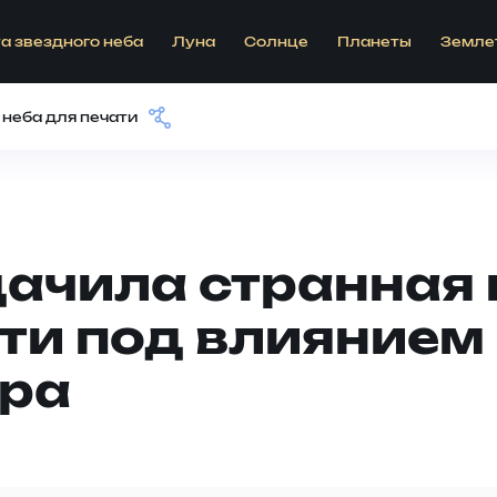
а звездного неба
Луна
Солнце
Планеты
Земле
 неба для печати
ачила странная 
ти под влиянием
ра