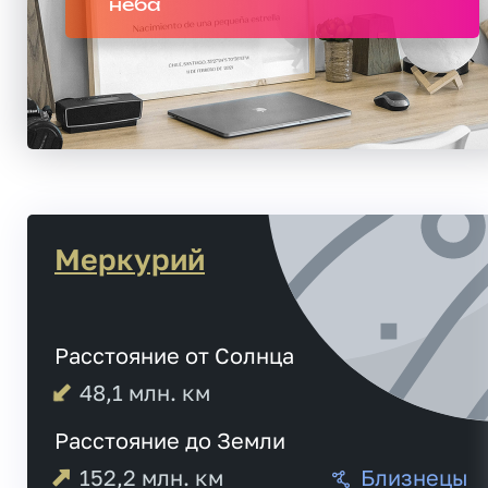
неба
Меркурий
Расстояние от Солнца
48,1
млн. км
Расстояние до Земли
152,2
млн. км
Близнецы