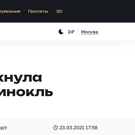
трясения
Пролеты
3D
24°
Москва
хнула
бинокль
яют
23.03.2021 17:58