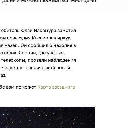
огда ими можно любоваться месяцами.
-любитель Юдзи Накамура заметил
изи созвездия Кассиопея яркую
ня назад. Он сообщил о находке в
аторию Японии, где ученые,
й телескопы, провели наблюдения
 является классической новой,
as.
ебе вам поможет
Карта звездного