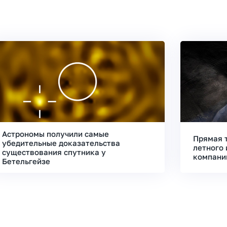
Астрономы получили самые
Прямая 
убедительные доказательства
летного 
существования спутника у
компани
Бетельгейзе