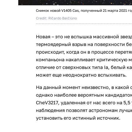
Снимок новой V1405 Cas, полученный 21 марта 2021 го
Credit: Ričardo Balčiūno
Новая – это не вспышка массивной звезд
термоядерный взрыв на поверхности бе
происходит, когда он в процессе перет
компаньона накапливает критическую ма
отличие от сверхновых типа Ia, белый к
может еще неоднократно вспыхивать.
На данный момент неизвестно, в какой 
однако наиболее вероятным кандидатом
CheV3217, удаленная от нас всего на 5,
наблюдения позволят астрономам лучше
установить его истинный источник.