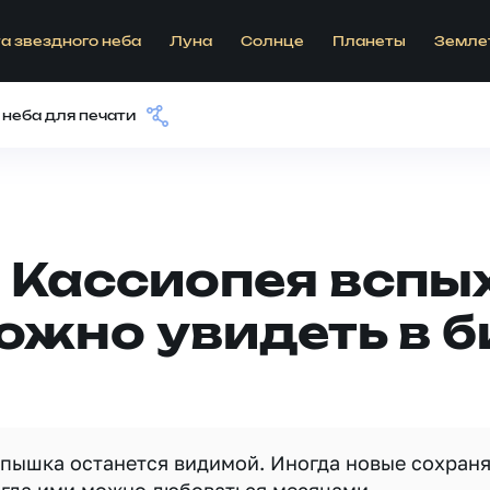
а звездного неба
Луна
Солнце
Планеты
Земле
 неба для печати
 Кассиопея вспы
можно увидеть в 
вспышка останется видимой. Иногда новые сохран