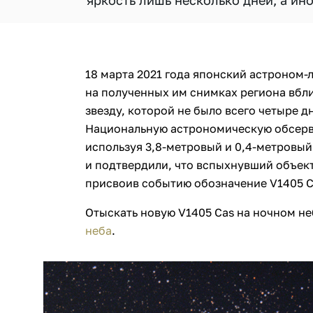
яркость лишь несколько дней, а ин
18 марта 2021 года японский астроном
на полученных им снимках региона вбл
звезду, которой не было всего четыре д
Национальную астрономическую обсерв
используя 3,8-метровый и 0,4-метровы
и подтвердили, что вспыхнувший объект
присвоив событию обозначение V1405 C
Отыскать новую V1405 Cas на ночном н
неба
.