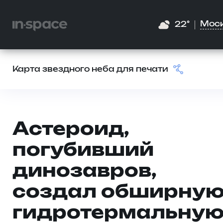
Мос
22°
Карта звездного неба для печати
Астероид,
погубивший
динозавров,
создал обширну
гидротермальну