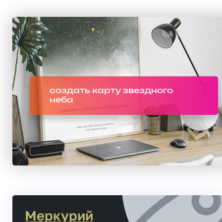
создать карту звездного
неба
Меркурий