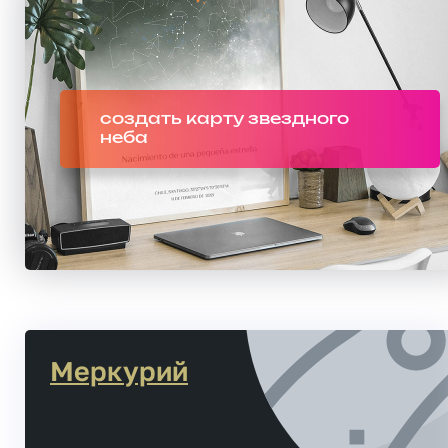
создать карту звездного
неба
Меркурий