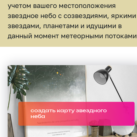
учетом вашего местоположения
звездное небо c созвездиями, яркими
звездами, планетами и идущими в
данный момент метеорными потоками
создать карту звездного
неба