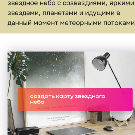
звездное небо c созвездиями, яркими
звездами, планетами и идущими в
данный момент метеорными потоками
создать карту звездного
неба