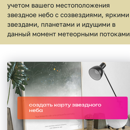
учетом вашего местоположения
звездное небо c созвездиями, яркими
звездами, планетами и идущими в
данный момент метеорными потоками
создать карту звездного
неба