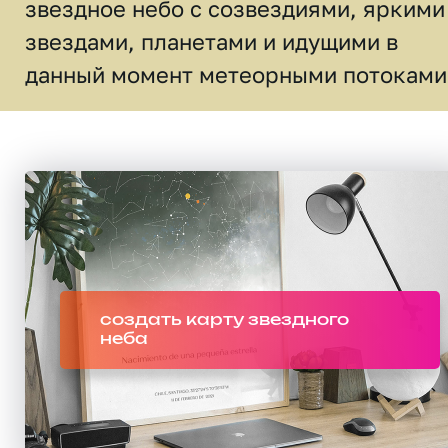
звездное небо c созвездиями, яркими
звездами, планетами и идущими в
данный момент метеорными потоками
создать карту звездного
неба