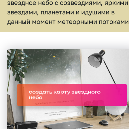
звездное небо c созвездиями, яркими
звездами, планетами и идущими в
данный момент метеорными потоками
создать карту звездного
неба