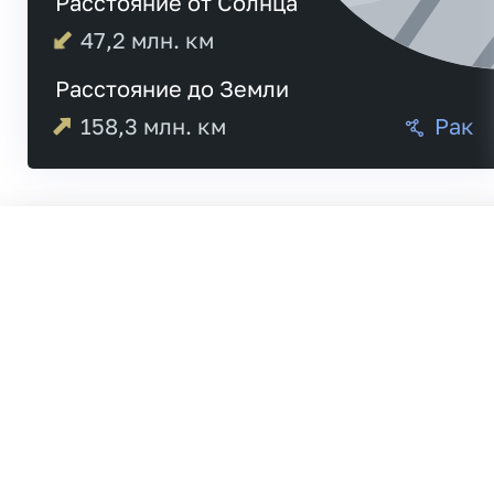
Расстояние от Солнца
47,2
млн. км
Расстояние до Земли
158,3
млн. км
Рак
Меркурий
20:4
Венера