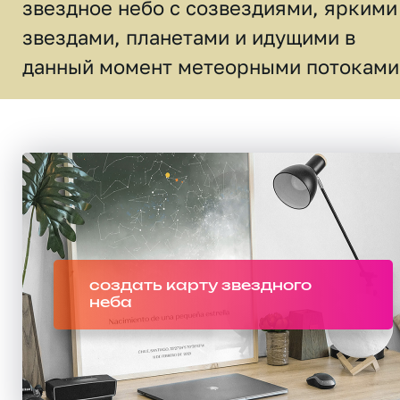
звездное небо c созвездиями, яркими
звездами, планетами и идущими в
данный момент метеорными потоками
создать карту звездного
неба