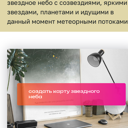
звездное небо c созвездиями, яркими
звездами, планетами и идущими в
данный момент метеорными потоками
создать карту звездного
неба