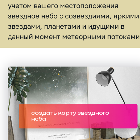
учетом вашего местоположения
звездное небо c созвездиями, яркими
звездами, планетами и идущими в
данный момент метеорными потоками
создать карту звездного
неба