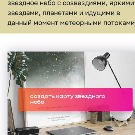
звездное небо c созвездиями, яркими
звездами, планетами и идущими в
данный момент метеорными потоками
создать карту звездного
неба