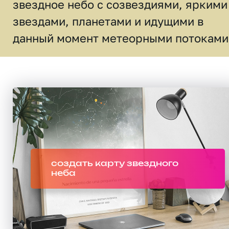
звездное небо c созвездиями, яркими
звездами, планетами и идущими в
данный момент метеорными потоками
создать карту звездного
неба