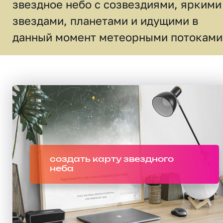
звездное небо c созвездиями, яркими
звездами, планетами и идущими в
данный момент метеорными потоками
создать карту звездного
неба