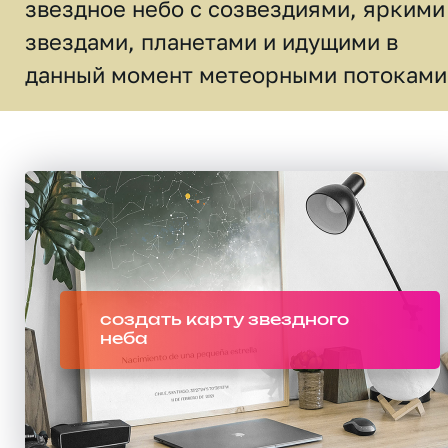
звездное небо c созвездиями, яркими
звездами, планетами и идущими в
данный момент метеорными потоками
создать карту звездного
неба