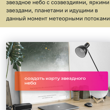
звездное небо c созвездиями, яркими
звездами, планетами и идущими в
данный момент метеорными потоками
создать карту звездного
неба