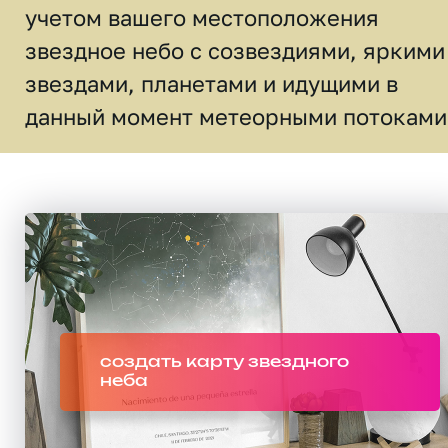
учетом вашего местоположения
звездное небо c созвездиями, яркими
звездами, планетами и идущими в
данный момент метеорными потоками
создать карту звездного
неба