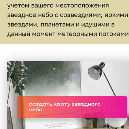
учетом вашего местоположения
звездное небо c созвездиями, яркими
звездами, планетами и идущими в
данный момент метеорными потоками
создать карту звездного
неба