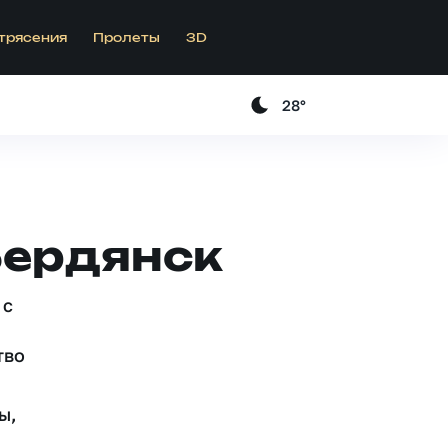
трясения
Пролеты
3D
28°
Бердянск
 c
тво
ы,