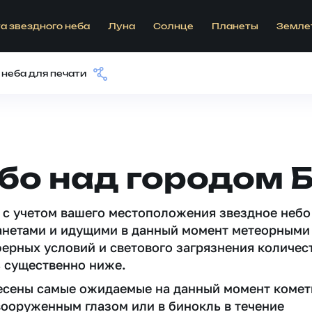
а звездного неба
Луна
Солнце
Планеты
Земле
 неба для печати
бо над городом 
 c учетом вашего местоположения звездное небо
анетами и идущими в данный момент метеорными
ферных условий и светового загрязнения количес
 существенно ниже.
несены самые ожидаемые на данный момент комет
вооруженным глазом или в бинокль в течение