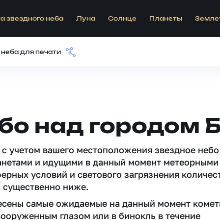
а звездного неба
Луна
Солнце
Планеты
Земле
 неба для печати
бо над городом 
 c учетом вашего местоположения звездное небо
анетами и идущими в данный момент метеорными
ферных условий и светового загрязнения количес
 существенно ниже.
несены самые ожидаемые на данный момент комет
вооруженным глазом или в бинокль в течение