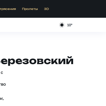
трясения
Пролеты
3D
10°
Березовский
 c
тво
ы,