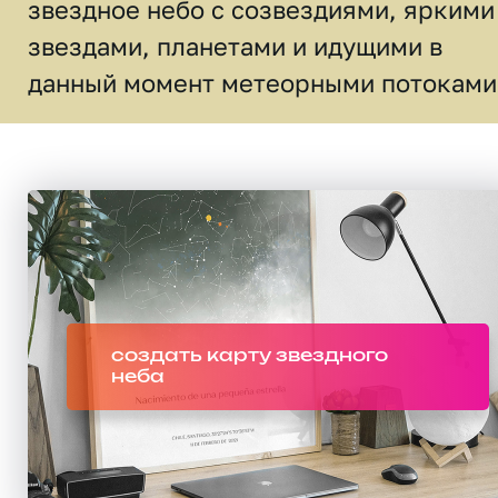
звездное небо c созвездиями, яркими
звездами, планетами и идущими в
данный момент метеорными потоками
создать карту звездного
неба