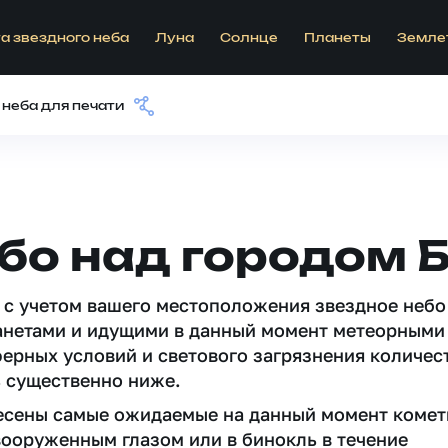
а звездного неба
Луна
Солнце
Планеты
Земле
 неба для печати
бо над городом 
 c учетом вашего местоположения звездное небо
анетами и идущими в данный момент метеорными
ферных условий и светового загрязнения количес
 существенно ниже.
несены самые ожидаемые на данный момент комет
вооруженным глазом или в бинокль в течение