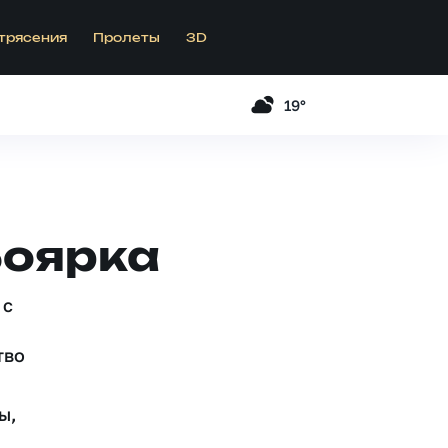
трясения
Пролеты
3D
19°
Боярка
 c
тво
ы,