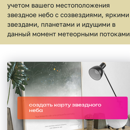
учетом вашего местоположения
звездное небо c созвездиями, яркими
звездами, планетами и идущими в
данный момент метеорными потоками
создать карту звездного
неба