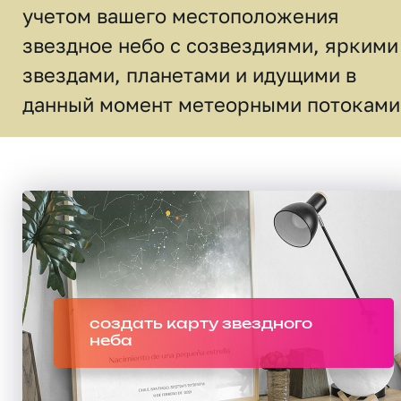
учетом вашего местоположения
звездное небо c созвездиями, яркими
звездами, планетами и идущими в
данный момент метеорными потоками
создать карту звездного
неба