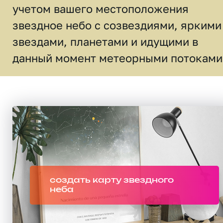
учетом вашего местоположения
звездное небо c созвездиями, яркими
звездами, планетами и идущими в
данный момент метеорными потоками
создать карту звездного
неба