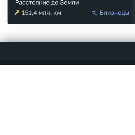
Расстояние до Земли
151,4
млн. км
Близнецы
05:22
Меркурий
05:30
18:02
Венера
20:4
03:22