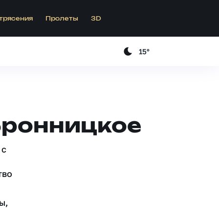
трясения
Пролеты
3D
15°
Бронницкое
 c
тво
ы,