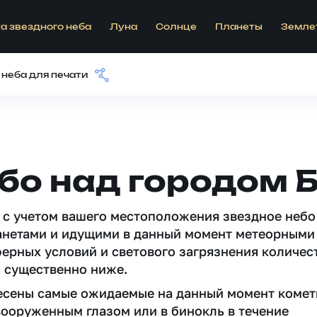
а звездного неба
Луна
Солнце
Планеты
Земле
 неба для печати
бо над городом 
 c учетом вашего местоположения звездное небо
анетами и идущими в данный момент метеорными
ферных условий и светового загрязнения количес
 существенно ниже.
несены самые ожидаемые на данный момент комет
вооруженным глазом или в бинокль в течение