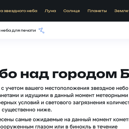
а звездного неба
Луна
Солнце
Планеты
Земле
 неба для печати
бо над городом 
 c учетом вашего местоположения звездное небо
анетами и идущими в данный момент метеорными
ферных условий и светового загрязнения количес
 существенно ниже.
несены самые ожидаемые на данный момент комет
вооруженным глазом или в бинокль в течение