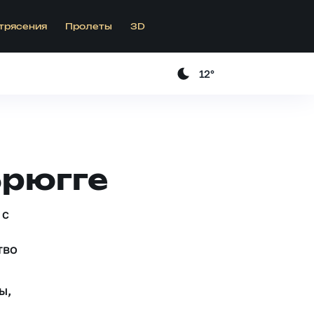
трясения
Пролеты
3D
12°
Брюгге
 c
тво
ы,