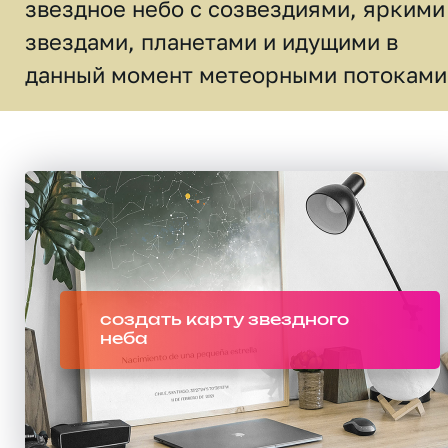
звездное небо c созвездиями, яркими
звездами, планетами и идущими в
данный момент метеорными потоками
создать карту звездного
неба