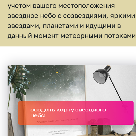
учетом вашего местоположения
звездное небо c созвездиями, яркими
звездами, планетами и идущими в
данный момент метеорными потоками
создать карту звездного
неба