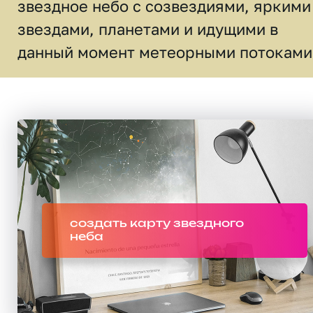
звездное небо c созвездиями, яркими
звездами, планетами и идущими в
данный момент метеорными потоками
создать карту звездного
неба