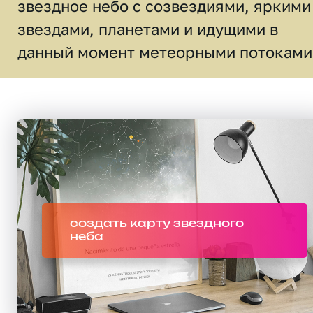
звездное небо c созвездиями, яркими
звездами, планетами и идущими в
данный момент метеорными потоками
создать карту звездного
неба