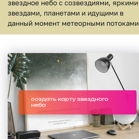
звездное небо c созвездиями, яркими
звездами, планетами и идущими в
данный момент метеорными потоками
создать карту звездного
неба