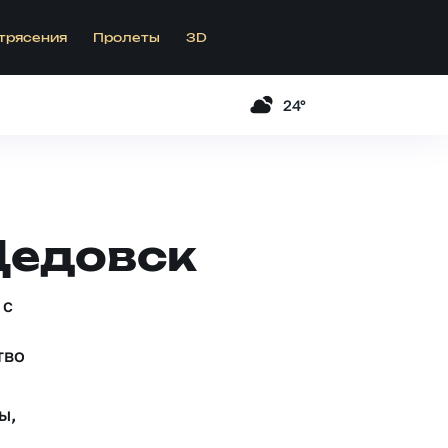
трясения
Пролеты
3D
24°
Дедовск
 c
тво
ы,