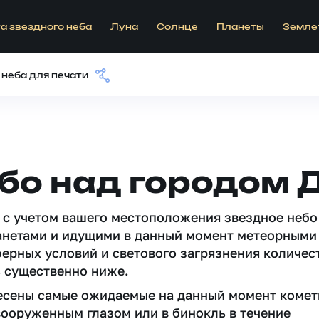
а звездного неба
Луна
Солнце
Планеты
Земле
 неба для печати
бо над городом 
 c учетом вашего местоположения звездное небо
анетами и идущими в данный момент метеорными
ферных условий и светового загрязнения количес
 существенно ниже.
несены самые ожидаемые на данный момент комет
вооруженным глазом или в бинокль в течение