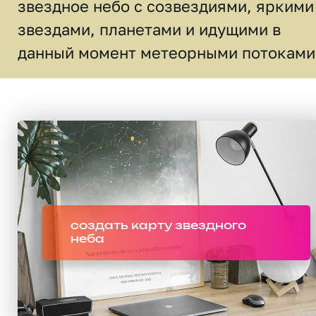
звездное небо c созвездиями, яркими
звездами, планетами и идущими в
данный момент метеорными потоками
создать карту звездного
неба