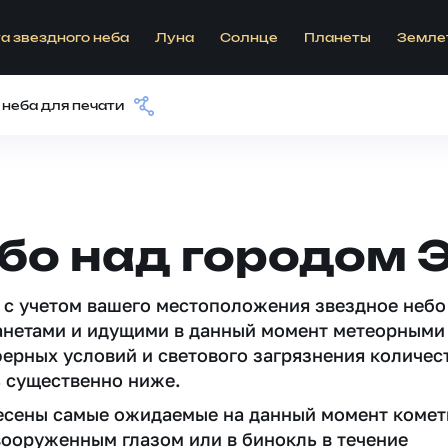
а звездного неба
Луна
Солнце
Планеты
Земле
 неба для печати
бо над городом 
 c учетом вашего местоположения звездное небо
анетами и идущими в данный момент метеорными
ферных условий и светового загрязнения количес
 существенно ниже.
несены самые ожидаемые на данный момент комет
вооруженным глазом или в бинокль в течение