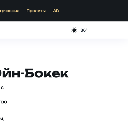
трясения
Пролеты
3D
36°
Эйн-Бокек
 c
тво
ы,