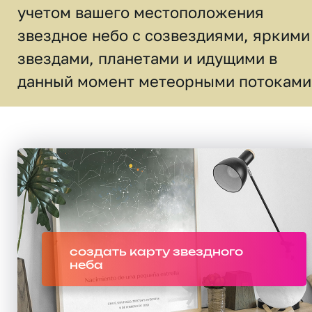
учетом вашего местоположения
звездное небо c созвездиями, яркими
звездами, планетами и идущими в
данный момент метеорными потоками
создать карту звездного
неба