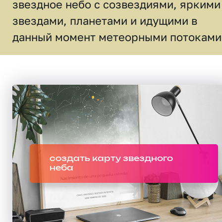
звездное небо c созвездиями, яркими
звездами, планетами и идущими в
данный момент метеорными потоками
создать карту звездного
неба