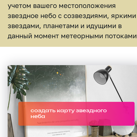
учетом вашего местоположения
звездное небо c созвездиями, яркими
звездами, планетами и идущими в
данный момент метеорными потоками
создать карту звездного
неба